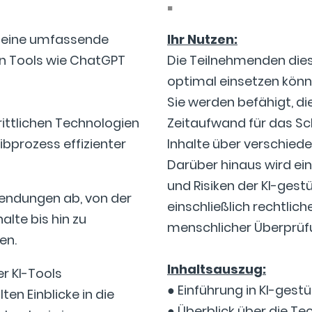
.
t eine umfassende
Ihr Nutzen:
en Tools wie ChatGPT
Die Teilnehmenden dies
optimal einsetzen könn
Sie werden befähigt, di
rittlichen Technologien
Zeitaufwand für das Sc
ibprozess effizienter
Inhalte über verschiede
Darüber hinaus wird ein
und Risiken der KI-gest
wendungen ab, von der
einschließlich rechtli
lte bis hin zu
menschlicher Überprüf
en.
Inhaltsauszug:
er KI-Tools
● Einführung in KI-gest
en Einblicke in die
● Überblick über die Te