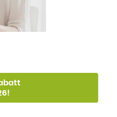
abatt
026!