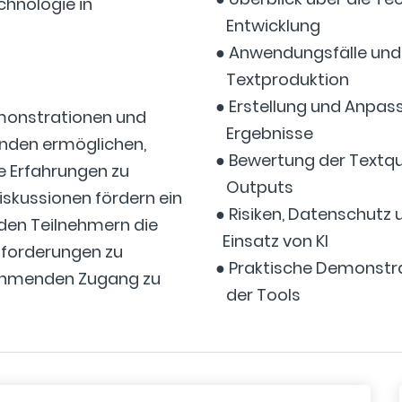
chnologie in
Entwicklung
● Anwendungsfälle und B
Textproduktion
● Erstellung und Anpas
emonstrationen und
Ergebnisse
enden ermöglichen,
● Bewertung der Textqu
ne Erfahrungen zu
Outputs
skussionen fördern ein
● Risiken, Datenschutz
 den Teilnehmern die
Einsatz von KI
usforderungen zu
● Praktische Demonst
lnehmenden Zugang zu
der Tools